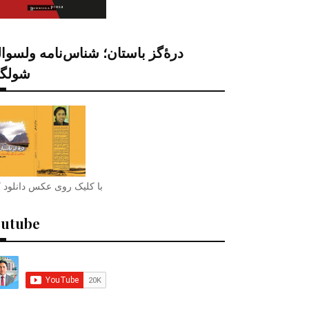
درۀگز باستان؛ شناس‌نامه ولسوا
شولگر
با کلیک روی عکس دانلود ک
outube