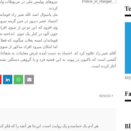
نیروهای پولیس ملی در مربو
طات ولسو
T
کردند.
مل پاسوال اسد الله شیر زاد قوماند
اجساد عصر دیروز در حین گزمه نیر
وی افزود که این دو تن از سوی افرا
خون آلود در کنار یک جوی انداخته شد
قوماندان امینه بغلان میگوید که فع
اما امکان میرود افراد مذکور از سو
آقای شیر زاد علاوه کرد که اجساد به دست آمده غرض معاینات به شفاخان
گفتنی است که تاکنون در پیوند به این قضیه فرد و یا گروهی دستگیر نش
آغاز کرده است.
ht
F
NEWER
Bl
هر آدم یک حماسه و یک روایت است. این‌جا هر آنچه را که فکر کنم «حیف است ننویسم»، حتماً می‌نویسم.