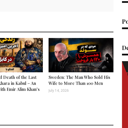
P
De
d Death of the Last
Sweden: The Man Who Sold His
hara in Kabul – An
Wife to More Than 100 Men
ith Emir Alim Khan's
July 14, 2026