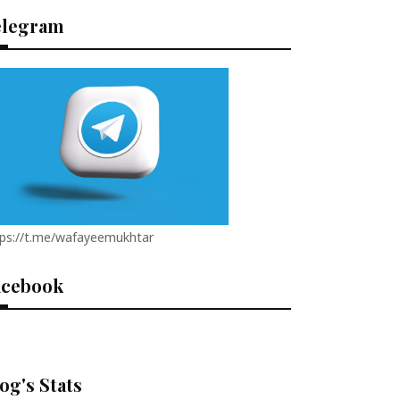
elegram
tps://t.me/wafayeemukhtar
acebook
og's Stats