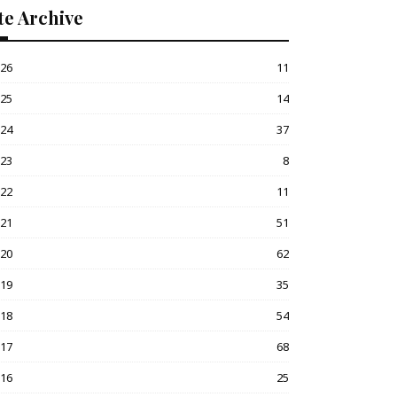
te Archive
026
11
025
14
024
37
023
8
022
11
021
51
020
62
019
35
018
54
017
68
016
25