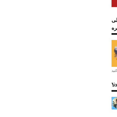
لی
ه
نید
Y