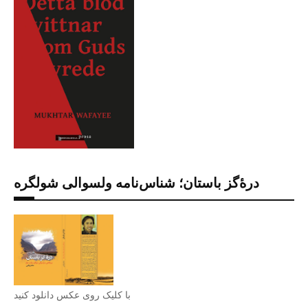
درۀگز باستان؛ شناس‌نامه ولسوالی شولگره
با کلیک روی عکس دانلود کنید