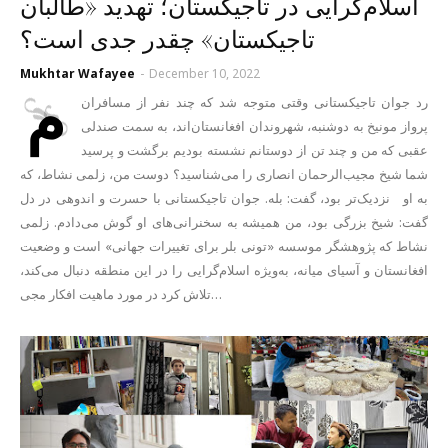
اسلام‌گرایی در تاجیکستان؛ تهدید «طالبان
تاجیکستان» چقدر جدی است؟
Mukhtar Wafayee
-
December 10, 2022
م
رد جوان تاجیکستانی وقتی متوجه شد که چند نفر از مسافران
پرواز مونیخ به دوشنبه، شهروندان افغانستان‌اند، به سمت صندلی
عقبی که من و چند تن از دوستانم نشسته بودیم برگشت و پرسید
شما شیخ مجیب‌الرحمان انصاری را می‌شناسید؟ دوست من، زلمی نشاط، که
به او نزدیک‌تر بود، گفت: بله. جوان تاجیکستانی با حسرت و اندوهی در دل
گفت: شیخ بزرگی بود، من همیشه به سخنرانی‌های او گوش می‌دادم. زلمی
نشاط که پژوهشگر موسسه «تونی بلر برای تغییرات جهانی» است و وضعیت
افغانستان و آسیای میانه، به‌ویژه اسلام‌گرایی را در این منطقه دنبال می‌کند،
تلاش کرد در مورد ماهیت افکار مجی…