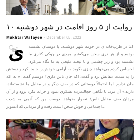
۱۰ روایت از ۵ روز اقامت در شهر دوشنبه
Mukhtar Wafayee
-
December 05, 2022
ی
ک: در طرب‌خانه‌ای در حومه شهر دوشنبه، با دوستان نشسته
بودیم و از هر دری سخن می‌گفتیم. مردی در چوکی کناری ما
نشسته بود و زیر چشمی و با لبخند ملیحی به ما نگاه می‌کرد.
احساس کردم می‌خواهد چیزی بگوید. به آرامی خودش را جابجا کرد و دستش
را به سمت دهانش برد و گفت: اکه جان ناس داری؟ دوستم گفت: « نه اکه
جان ندارم. اما احتمالاً دوستانی که در صف دیگر و در مقابل ما نشسته‌اند،
دارند.» آن مرد، با نگاهی خجالت‌زده تشکری نمود و جرات نکرد برود و از آن
مردان صف مقابل ناس/ نصوار بخواهد. دوست من که آدمی به شدت
اجتماعی و خوش سخن است، رفت و از مردانی که آنسوتر…