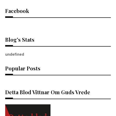
Facebook
Blog's Stats
u
n
d
e
f
n
e
d
Popular Posts
Detta Blod Vittnar Om Guds Vrede