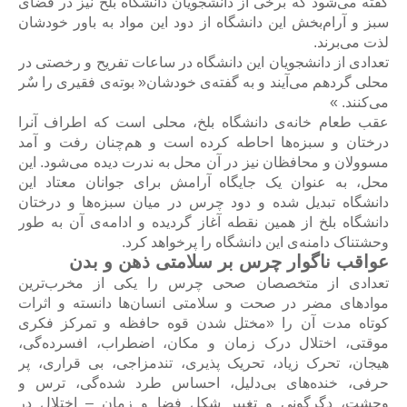
گفته می‌شود که برخی از دانشجویان دانشگاه بلخ نیز در فضای
سبز و آرام‌بخش این دانشگاه از دود این مواد به باور خودشان
لذت می‌برند.
تعدادی از دانشجویان این دانشگاه در ساعات تفریح و رخصتی در
محلی گردهم می‌آیند و به گفته‌ی خودشان« بوته‌ی فقیری را سٌر
می‌کنند. »
عقب طعام خانه‌ی دانشگاه بلخ، محلی است که اطراف آنرا
درختان و سبزه‌ها احاطه کرده است و هم‌چنان رفت و آمد
مسوولان و محافظان نیز در آن محل به ندرت دیده می‌شود. این
محل، به عنوان یک جایگاه آرامش برای جوانان معتاد این
دانشگاه تبدیل شده و دود چرس در میان سبزه‌ها و درختان
دانشگاه بلخ از همین نقطه آغاز گردیده و ادامه‌ی آن به طور
وحشتناک دامنه‌ی این دانشگاه را پرخواهد کرد.
عواقب ناگوار چرس بر سلامتی ذهن و بدن
تعدادی از متخصصان صحی چرس را یکی از مخرب‌ترین
موادهای مضر در صحت و سلامتی انسان‌ها دانسته و اثرات
کوتاه مدت آن را «مختل شدن قوه حافظه و تمرکز فکری
موقتی، اختلال درک زمان و مکان، اضطراب، افسرده‌گی،
هیجان، تحرک زیاد، تحریک پذیری، تندمزاجی، بی قراری، پر
حرفی، خنده‌های بی‌دلیل، احساس طرد شده‌گی، ترس و
وحشت، دگرگونی و تغییر شکل فضا و زمان – اختلال در