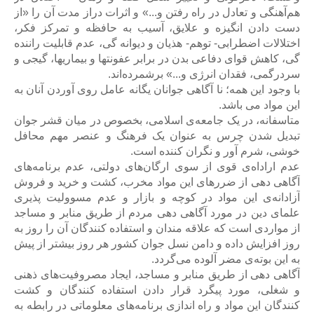
هم‌آهنگی و تعادل در راه رفتن و...» و اثرات دراز مدت آن را «از
دست دادن انگیزه و علایق، آسیب به حافظه و تمرکز فکر،
اختلالات اضطرابی- توهم- هذیان و دیوانه گی، عدم قابلیت راننده
گی، کاهش قوای دفاعی بدن در برابر عفونتها و بیماریها، گیجی و
سردرگمی، فقدان انرژی و...» برشمرده‌اند.
با وجود این همه؛ نا آگاهی جوانان یگانه عامل روی آوردن آنان به
این مواد می باشد.
متاسفانه، در یک جامعه‌ی اسلامی، بخصوص در میان قشر جوان
تبدیل شدن چرس به عنوان یک فرهنگ و عنصر مهم محافل
خوشی، شرم آور و نگران کننده است.
عدم اراداه‌ی قوی از سوی ارگان‌های دولتی، عدم برنامه‌های
آگاهی دهی از ضررهای این مواد مخرب، کشت و خرید و فروش
آزادانه‌ی این مواد در کوچه و بازار و عدم مسوولیت پذیری
علمای دین در مورد آگاهی دهی مردم از طریق منابر و مساجد
از مواردی است که علاقه مندان و استفاده کنندگان آن را روز به
روز افزایش داده و دامن نسل جوان کشور هر روز بیشتر از پیش
به این بوته‌ی مضر آلوده می‌گردد.
آگاهی دهی از طریق منابر و مساجد، ایجاد مصروفیت‌های ذهنی
و شغلی، مورد پیگرد قرار دادن استفاده کنندگان و کشت
کنندگان این مواد و راه اندازی برنامه‌های معلوماتی در رابطه به