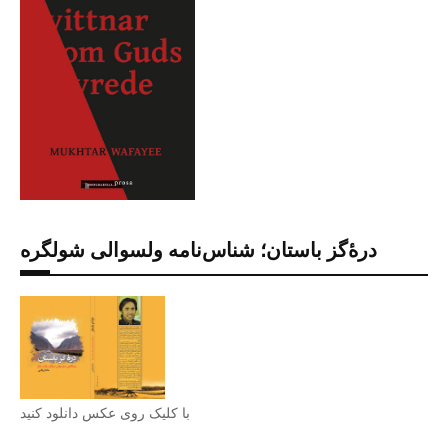
درۀگز باستان؛ شناس‌نامه ولسوالی شولگره
با کلیک روی عکس دانلود کنید