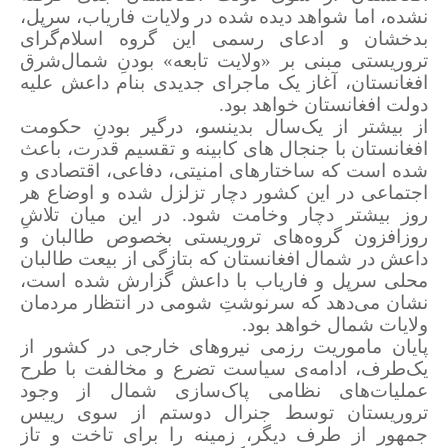
نشده، اما شواهد دیده شده در ولایات فاریاب، سرپل،
بدخشان و ادعای رسمی این گروه اسلام‌گرای
تروریستی مبنی بر «ولایت تابعه» بودنِ شمال‌شرق
افغانستان، آغاز یک ماجرای جدیدی بنام داعش علیه
دولت افغانستان خواهد بود.
از بیشتر از یک‌سال بدینسو، درگیر بودنِ حکومت
افغانستان با جنجال های کابینه و تقسیم قدرت، باعث
شده است که ساختارهای امنیتی، دفاعی، اقتصادی و
اجتماعی در این کشور دچار تزلزل شده و اوضاع هر
روز بیشتر دچار وخامت شود. در این میان تلاشِ
روزافزون گروه‌های تروریستی بخصوص طالبان و
داعش در شمال افغانستان که بتازگی از بیعت طالبان
محلی سرپل و فاریاب با داعش گزارش شده است،
نشان می‌دهد که سرنوشتِ شومی در انتظار مردمان
ولایات شمال خواهد بود.
پایان ماموریت رزمی نیروهای خارجی در کشور از
یک‌طرف، ادامه‌ی سیاست تضرع و مخالفت با طرح
عملیات‌های نظامی پاک‌‌سازی شمال از وجود
تروریستان توسط جنرال دوستم از سوی رییس
جمهور از طرف دیگر، زمینه را برای تاخت و تاز