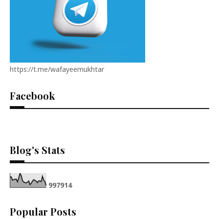
https://t.me/wafayeemukhtar
Facebook
Blog's Stats
9
9
7
9
1
4
Popular Posts