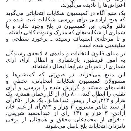
اعتراض‌ها را نادیده می‌گیرند.
یک منبع آگاه در کمیسیون شکایات انتخاباتی می‌گوید
که هیچ اراده‌یی برای بررسی شکایات ثبت شده در
دفتر ولایتی این کمیسیون در بلخ وجود ندارد و با
شماری از شکایت‌های که مدرک و ثبوت کافی داشته ـ
و تا مرحله‌ی استیناف رسیده ـ برخورد سطحی و
سلیقه‌یی شده است.
بر مبنای قانون انتخابات و ماده‌ی
۸
لایحه‌ی رسیدگی
به امور قرنطین، بازشماری و ابطال آراء، آرای
شماری از نامزدان شرایط ابطال داشته‌اند.
این منبع می‌افزاید، در صورتی که کمیشنرها و
مسوولان کمیسیون شکایات انتخاباتی، تخطی و
تقلب‌های مستند و گزارش شده را بررسی و آرای
تقلبی را ابطال کند،
۸۰۰
رأی از گل‌رحمان همدرد، یک
هزار و
۳۱۴
رأی از رییس عبدالخالق، یک هزار
۲۵۰
رأی
از سید ظاهر مسرور،
۳
هزار و
۹۲۴
رأی از علم خان
آزادی،
۳
هزار و
۱۳۱
رأی از عبدالحمید شریفی،
۹۰۰
رأی از محمدعلی محقق و همچنان از برخی
نامزدان انتخابات بلخ باطل می‌شوند.