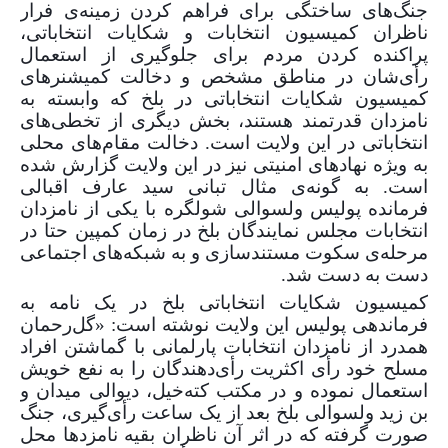
جنگ‌های ساختگی برای فراهم کردن زمینه‌ی فرار
ناظران کمیسیون انتخابات و شکایات انتخاباتی،
پراکنده کردن مردم برای جلوگیری از استعمال
رأی‌شان در مناطق مشخص و دخالت کمیشنرهای
کمیسیون شکایات انتخاباتی در بلخ که وابسته به
نامزدان قدرتمند هستند، بخش دیگری از تخطی‌های
انتخاباتی در این ولایت است. دخالت مقام‌های محلی
به ویژه نهادهای امنیتی نیز در این ولایت گزارش شده
است. به گونه‌ی مثال تبانی سید عارف اقبالی
فرمانده پولیس ولسوالی شولگره با یکی از نامزدان
انتخابات مجلس نمایندگان بلخ در زمان کمپین حتا در
مرحله‌ی سکوت مستندسازی و به شبکه‌های اجتماعی
دست به دست شد.
کمیسیون شکایات انتخاباتی بلخ در یک نامه به
فرماندهی پولیس این ولایت نوشته است: «گل‌رحمان
همدرد از نامزدان انتخابات پارلمانی با گماشتن افراد
مسلح خود رأی اکثریت رأی‌دهندگان را به نفع خویش
استعمال نموده و در مکتب کته‌خیل، دیوالی میدان و
بن زید ولسوالی بلخ بعد از یک ساعت رأی‌گیری، جنگ
صورت گرفته که در اثر آن ناظران بقیه نامزدها محل