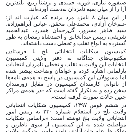
صیفوره نیازی، فوزیه حمیدی و برشنا ربیع، بلندترین
آرا را از میان بقیه نامزدان به‌دست آورده‌اند.
از این میان
۸
نامزد مرد برنده که عبارت اند از؛
علم‌خان آزادی، محمدعلی محقق، عباس ابراهم‌زاده،
سید ظاهر مسرور، گل‌رحمان همدرد، عبدالحمید
شریفی، رییس عبدالخالق و احمدشاه رمضان به طور
گسترده به انواع تقلب و تخطی دست داشته‌اند.
کمیسیون شکایات انتخاباتی بلخ با فرستادن
مکتبوب‌های جداگانه به دفتر ولایتی کمیسیون
انتخابات این ولایت به تقلب و تخطی نامزدان انتخابات
پارلمانی اشاره کرده و خواهان وضاحت بیشتر شده
اما مسوولان این کمیسیون در پاسخ به همه‌ی نامه‌ها
از ناتوانی کارمندان کمیسیون در مقابل زورمندان
سخن زده و به تکرار گفته است که «در همه‌ی مراکز
چنین حالات صورت گرفته است».
در ششم قوس
۱۳۹۷
، کمیسیون شکایات انتخاباتی
ولایت بلخ در استعلام شماره
۲۳۰
به رییس امور
انتخاباتی ولایت بلخ نوشته است: «براساس شکایات
مواصلت شده به این کمیسیون از سوی ناظرین و
شاکی‌ها، ‌علم خان آزادی، نامزد ولسی جرگه‌ی ولایت