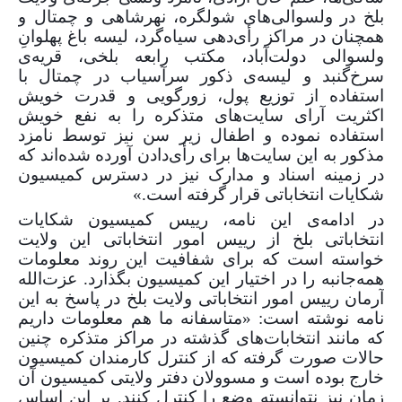
بلخ در ولسوالی‌های شولگره، نهرشاهی و چمتال و
همچنان در مراکز رأی‌دهی سیاه‌گرد، لیسه باغ پهلوانِ
ولسوالی دولت‌آباد، مکتب رابعه‌ بلخی، قریه‌ی
سرخ‌گنبد و لیسه‌ی ذکور سرآسیاب در چمتال با
استفاده از توزیع پول، زورگویی و قدرت خویش
اکثریت آرای سایت‌های متذکره را به نفع خویش
استفاده نموده و اطفال زیر سن نیز توسط نامزد
مذکور به این سایت‌ها برای رأی‌دادن آورده شده‌اند که
در زمینه اسناد و مدارک نیز در دسترس کمیسیون
شکایات انتخاباتی قرار گرفته است.»
در ادامه‌ی این نامه، رییس کمیسیون شکایات
انتخاباتی بلخ از رییس امور انتخاباتی این ولایت
خواسته است که برای شفافیت این روند معلومات
همه‌جانبه را در اختیار این کمیسیون بگذارد. عزت‌الله
آرمان رییس امور انتخاباتی ولایت بلخ در پاسخ به این
نامه نوشته است: «متاسفانه ما هم معلومات داریم
که مانند انتخابات‌های گذشته در مراکز متذکره چنین
حالات صورت گرفته که از کنترل کارمندان کمیسیون
خارج بوده است و مسوولان دفتر ولایتی کمیسیون آن
زمان نیز نتوانسته وضع را کنترل کنند. بر این اساس