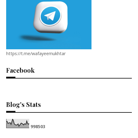
https://t.me/wafayeemukhtar
Facebook
Blog's Stats
9
9
8
5
0
3