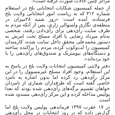
مراکز چنین حالات صورت گرفته است«.
از جمله کمیسیون شکایات انتخاباتی بلخ در استعلام
شماره
۳۱۲
که به ریاست امور انتخاباتی ولایت بلخ
فرستاده، آمده است: «روز شنبه
۲۸
میزان در
منطقه‌ی نگاری ولسوالی زاری، پس از آنکه مردم به
طرف سایت رأی‌دهی برأی رأی‌دادن رفتند، شخصی
به‌نام میرداد رضایی با افراد مسلح تحت امرش به
دستور محمدعلی محقق داخل سایت شده، کارمندان
کمیسیون را لت‌و‌کوب کرده، مردم را پراکنده ساخته
و دستگاه‌های بیومتریک و صندوق‌های رأی‌دهی را با
خود برده‌اند«.
دفتر ولایتی کمیسیون انتخابات ولایت بلخ در پاسخ به
این استعلام، وجود افراد مسلح غیرمسوول را در این
مرکز رأی‌دهی رد کرده اما بدون اشاره به نامزد
خاصی گفته است که طرفداران شماری از نامزدان
خواهان تقسیم برگه‌های رأی‌دهی شده بودند که بعدا
پولیس ‌مداخله کرده و این مرکز رأی‌دهی مسدود شده
است.
در
۱۷
عقرب
۱۳۹۷
فرماندهی پولیس ولایت بلخ اما
گزارش داده که در روز انتخابات در محل رأی‌دهی