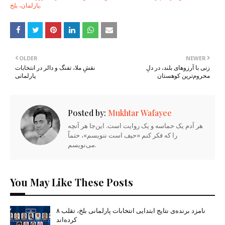
پارلمان، بلخ.
OLDER
NEWER
زنی با آرزوهای بلند، در دلِ
نقشِ ملا، تفنگ و دالر در انتخابات
محروم‌ترین کوهستان
پارلمانی
Posted by:
Mukhtar Wafayee
هر آدم یک حماسه و یک روایت است. این‌جا هر آنچه
را که فکر کنم «حیف است ننویسم»، حتماً
می‌نویسم.
You May Like These Posts
۸ نامزد برنده‌ی نتایج ابتدایی انتخابات پارلمانی بلخ، تقلب
کرده‌اند