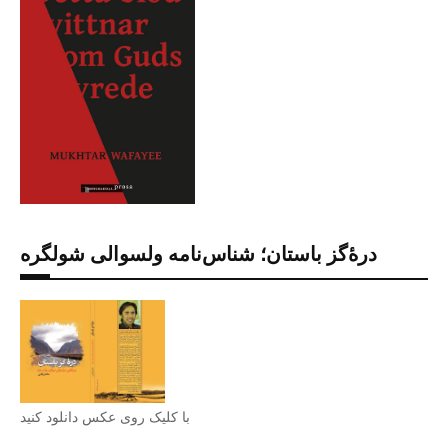
درۀگز باستان؛ شناس‌نامه ولسوالی شولگره
با کلیک روی عکس دانلود کنید