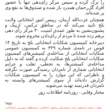
را ترک کرده و سپس مرکز رأی‌دهی تنها با حضور
افراد گل‌رحمان همدرد باز شده و صندوق‌ها به نفع وی
پر شده‌اند.
همچنان عزت‌الله آرمان، رییس امور انتخاباتی ولایت
بلخ تایید می‌کند که در مناطق ترکمن‌، ازبیک و
پشتون‌نشین به طور عمدی امنیت
۳۰
مرکز رأی دهی
برهم زده شده تا مردم از رأی‌دادن محروم شوند.
دبیرخانه کمیسیون شکایات انتخاباتی بلخ به تاریخ
۱۴
قوس در نامه‌ی شماره
۳۲۹
به کمیسیون عمومی
شکایات انتخاباتی از مداخله‌ی کمیشنرهای کمسیون
شکایات انتخاباتی بلخ شکایت کرده و گفته که به دلیل
مداخله‌ی کمیشنرها، به تخطی، تقلب و جرایم
انتخاباتی شماری از نامزدان رسیدگی صورت نگرفته
و ناظرانی که این موارد را به کمیسیون شکایات
گزارش داده‌اند از سوی کمیشنرهای وابسته به
نامزدان قدرتمند تهدید می‌شوند.
مختار وفایی - روزنامه اطلاعات روز
Tags:
تقلب، عباس ابراهیم زاده، محمدعلی محقق، اختلاس، سیدظاهر مسرور، انتخابات،