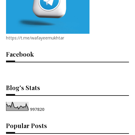
https://t.me/wafayeemukhtar
Facebook
Blog's Stats
9
9
7
8
2
0
Popular Posts