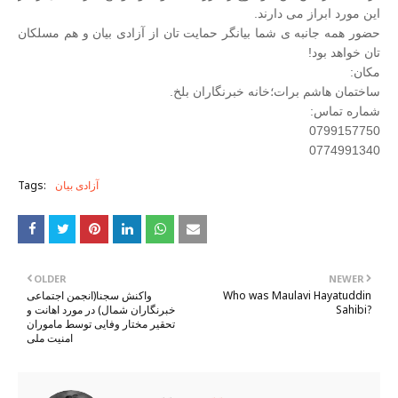
این مورد ابراز می دارند.
حضور همه جانبه ی شما بیانگر حمایت تان از آزادی بیان و هم مسلکان
تان خواهد بود!
مکان:
ساختمان هاشم برات؛خانه خبرنگاران بلخ.
شماره تماس:
0799157750
0774991340
آزادی بیان
Tags:
OLDER
NEWER
Who was Maulavi Hayatuddin
واکنش سجنا(انجمن اجتماعی
Sahibi?
خبرنگاران شمال) در مورد اهانت و
تحقیر مختار وفایی توسط ماموران
امنیت ملی