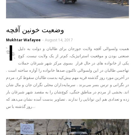
وضعیت خونین آقچه
Mukhtar Wafayee
-
August 14, 2017
ا
همیت ولسوالی آقچه ولایت جوزجان برای طالبان و دولت به دلیل
صنعتی بودن و موقعیت استراتیژیک، کم‌تر از یک ولایت نیست. کوچ
یکی از خانواده های در حال فرار بسوی مرکز شهر شبرغان حملات
تهاجمی طالبان در این ولسوالی تاکنون صدها خانواده را آواره ساخته است .
در آخرین مورد روز گذشته قریه مهم بیش‌کپه بدست طالبان سقوط کرد. مردم
در نگرانی و ترس بسر می‌برند . سرمایه‌داران محلی نگران جان و مال شان
اند. بخشی از مردم در مناطق جنگی، کوچ‌شان را به مقصد شهر شبرغان بار
زده و تعدادی هم این توانایی را ندارند . تصاویر بدست آمده نشان می‌دهد که
روز گذشته با س…