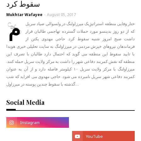
سقوط کرد
Mukhtar Wafayee
-
August 05, 2017
م
ختار وفایی منطقه استراتیژِیک میرزاولنگ در ولسوالی صیاد سرپل
که از دو روز بدینسو مورد حملات گسترده تهاجمی طالبان قرار
داشت صبح امروز شنبه سقوط کرد. حاجی مهدوی یکتن از
فرماندهان نیروهای خیزش مردمی در میرزاولنگ به سایت تحلیلی خبری هویدا
با تایید سقوط این منطقه می گوید که احتمال دارد طالبان با تصرف این
منطقه که نقش کمربند دفاعی شهر را داشت به مرکز ولایت سرپل حمله کنند.
میرزاولنگ با مرکز ولایت سرپل ۱۰ کیلومتر فاصله دارد و از آن به عنوان
کمربند دفاعی شهر سرپل نامبرده می شود. حاجی مهدوی می افزاید که شب
گذشته با سقوط چندین پوسته در میرزاول…
Social Media