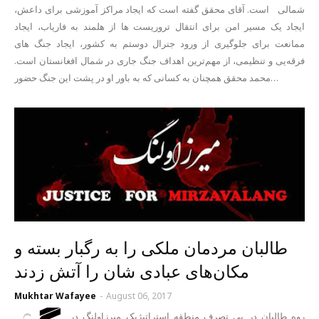
شمالی است. آقای محقق گفته است که ایجاد مراکز آموزشی برای داعش،
ایجاد یک مسیر امن برای انتقال تروریست ها از هلمند به فاریاب، ایجاد
ممانعت برای جلوگیری از ورود جنرال دوستم به کشور، ایجاد جنگ های
فرقه‌یی و تنظیمی، از مهم‌ترین اهداف جنگ جاری در شمال افغانستان است.
محمد محقق همچنان به کسانی که به باور او در پشت این جنگ حضور…
طالبان مردمان ملکی را به رگبار بسته و
مکان‌های عبادی شان را آتش زدند
Mukhtar Wafayee
-
August 06, 2017
روه طالبان در پی تصرف منطقه استراتیژیک میرزاولنگ در