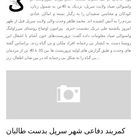
گ
ولسوالی صیاد ولایت سرپل، نزدیک به 40تن به شمول زنان،
کودکان و محاسن سفیدان را به رگبار بسته و اماکن عبادی
مردم را به آتش کشیده اند. محمد ظاهر وحدت والی ولایت سرپل قبل از ظهر
امروز یکشنبه طی دریک نشست خبری پیرامون اوضاع روستای میرزاولنگ
ولسوالی صیاد معلومات داده گفت: تروریست‌های خون آشام با اشغال این
روستا دست به کشتار بی رحمانه افراد ملکی و بی گناه زدند. براساس گفته
های وحدت و طبق گزارش های اولیه تروریست ها بین 30 تا 40 تن از مردمان
بی گناه را به شکل بی رحمانه که در بین شان اطفال، زن…
کمربند دفاعی شهر سرپل بدست طالبان