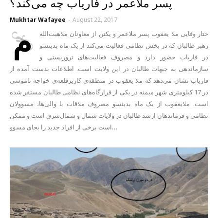
پسر ملاعمر در فاریاب چه می‌کند؟
Mukhtar Wafayee
-
August 22, 2017
م
ختار وفایی ملا یعقوب پسر ملاعمر و یکتن از معاونان ملاهبت‌الله
رهبر طالبان که در بخش نظامی فعالیت می‌کند از یک ماه بدینسو
در فاریاب حضور دارد و مصروف فعالیت‌های تروریستی و
سازماندهی به جبهات طالبان در این ولایت است. اطلاعات بدست آمده از
فاریاب نشان می‌دهد که ملا یعقوب در منطقه‌ی کاریزقلعه‌ی خواجه ناموسی
در 17 کیلومتری شهر میمنه در یکی از قرارگاه‌های نظامی طالبان مستقر شده
است. ملایعقوب از یک ماه بدینسو مصروف ملاقات با والی‌ها، مسوولان
نظامی و فرماندهان ارشد طالبان در ولایات شمال و شمال‌شرق است و ممکن
است برخی از افراد جدید را بجای مسوو…