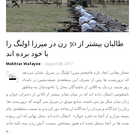
طالبان بیشتر از 30 زن در میرزا اولنگ را
با خود برده اند
Mukhtar Wafayee
-
August 08, 2017
-
مختار وفایی ابعاد تازه فاجعه‌ی میرزا اولنگ در سرپل نشان می‌دهد
که تروریست ها پس از تصرف این منطقه‌ی شیعه‌نشین در بامداد
روز شنبه، نزدیک به 80تن از باشندگان محل را باخودشان به مناطق
نامعلومی انتقال داده اند که در میان شان بیشتر از 30تن از دختران جوان و
زنان میان سال نیز می باشند. منابع موثق در سرپل می گویند که تروریست ها،
زنان را جداگانه و مردان را جداگانه از ساحه دور کرده و به سمت منطقه‌ی بنام
پسته مزار و از آنجا به «قره خوال» انتقال داده اند. محل نهایی که این ربوده
شده ها در آنجا منتقل شده اند هنوز مشخص نیست. آتش زدن سه تکیه خانه
و…