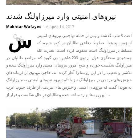
نیروهای امنیتی وارد میرزاولنگ شدند
Mukhtar Wafayee
-
August 14, 2017
س
اعت 3 شب گذشته و پس از حمله تهاجمی نیروهای امنیتی
از زمین و هوا، خطوط دفاعی طالبان در کوه شیرم که
مسلط بر میرزاولنگ است سقوط کرده است. نصرت الله
جمشیدی سخنگوی قول اردوی 209شاهین می گوید که مواضع طالبان در
میرزاولنگ شکست خورده و صبح امروز نیروهای امنیتی وارد میرزاولنگ شده و
تلاشی و تعقیب را در این روستا را آغاز کرده اند. حاجی مهدوی از فرماندهان
خیزش های مردمی در میرزاولنگ نیز با تایید ورود نیروهای امنیتی به میرزاولنگ
به هویدا گفت که نیروهای امنیتی و خیزش های مردمی از طرف جنوب غرب
این روستا، وارد ساحه شده و طالبان در حال شکست و فرار از …