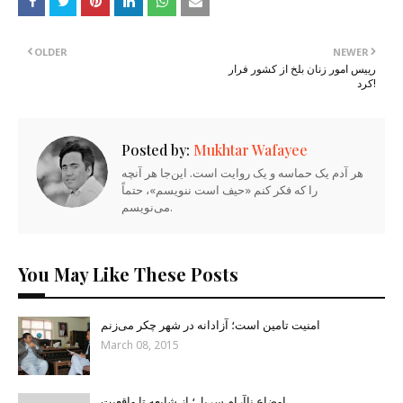
OLDER
NEWER
رییس امور زنان بلخ از کشور فرار
کرد!
Posted by:
Mukhtar Wafayee
هر آدم یک حماسه و یک روایت است. این‌جا هر آنچه
را که فکر کنم «حیف است ننویسم»، حتماً
می‌نویسم.
You May Like These Posts
امنیت تامین است؛ آزادانه در شهر چکر می‌زنم
March 08, 2015
اوضاع ناآرام سرپل؛ از شایعه تا واقعیت