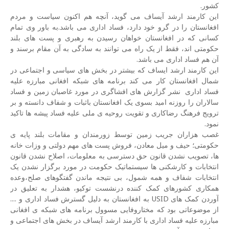
کشور.
این کارمند ارشد آیساف می گوید، آنچه هم اکنون سیاست و مردم
افغانستان را در گرو خود دارد، فساد اداری می باشد.به باور وی تمام
کسانی که در افغانستان خواهان رسیدن به رهبری و پست های بلند
حکومتی اند، فقط از یک راه می توانند به سادگی به آن مقام برسند و
آن هم فساد اداری می باشد.
این کارمند ارشد ایساف که بیشتر در بخش های سیاسی و اجتماعی در
شمال افغانستان کار می کند برنامه های شبکه افغانی مبارزه علیه
فساد اداری نشر گزارش های افشاگری در مورد غاصبان زمین و فساد
سالاران را روزنه امید بسوی یک افغانستان باثبات و شفاف دانسته و بر
ترویج فرهنگ رضاکاری و تقویت روحیه ی ملی علیه فساد پیشه ها تاکید
نمود.
غصب هزاران جریب زمین توسط زورمندان و مقامات بلند پایه ی
حکومتی؛ حیف و میل معادن، فروش پست های مهم دولتی و وزات خانه
ها، تصویب نشدن قانون حق دسترسی به معلومات، اصلاح نشدن قانون
انتخابات و کارشکنی ها سیستماتیک حکومت در مورد برگزار نشدن یک
انتخابات شفاف و همه شمول، بی نتیجه ماندن گفتگوهای صلح،وعده
همکاری کشورهای کمک کننده درنشست توکیو، هشدار به تعلیق در
آوردن کمک های USID به افغانستان به دلیل گسترش فساد اداری و ....
از موضوعاتی بود که مختاروفایی مسوول برنامه های شبکه ی افغانی
مبارزه علیه فساد اداری با کارمند ارشد آیساف در بخش های اجتماعی و